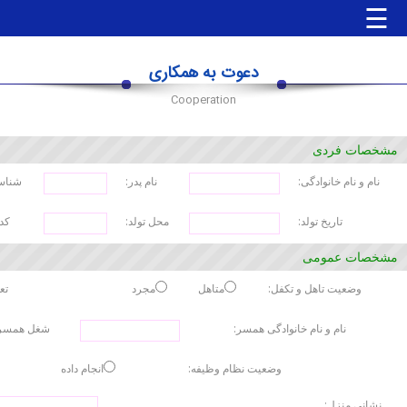
☰
دعوت به همکاری
صفحه
Cooperation
اصلی
مشخصات فردی
جوابدهی
آنلاین
نام و نام خانوادگی:
نام پدر:
شناسن
جوابدهی
تاریخ تولد:
محل تولد:
کد 
مراجعین
مشخصات عمومی
جوابدهی
وضعیت تاهل و تکفل:
متاهل
مجرد
تع
آزمایشگاه
ها
نام و نام خانوادگی همسر:
شغل همسر
جوابدهی
وضعیت نظام وظیفه:
انجام داده
پزشک
نشانی منزل: