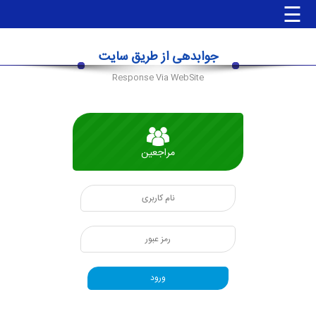
☰
جوابدهی از طریق سایت
صفحه
Response Via WebSite
اصلی
جوابدهی
آنلاین
مراجعین
جوابدهی
مراجعین
جوابدهی
آزمایشگاه
ها
جوابدهی
پزشک