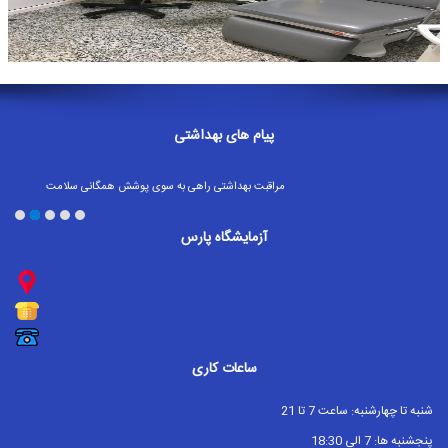
ها
راهنمای
جوابدهی
آزمایشات
پیام های بهداشتی
اخبار
آزمایشگاه
مراقبت بهداشتی راهی به سوی پوشش همگانی سلامت
تا زماني كه دستهاي خود را نشسته‌ايد از لمس كردن چشم، دهان و
استخدام
بيني با دستهاي خود جداً پرهيز نماييد.
آزمايشگاه پارس
اگر تب، سرفه یا دشواری در تنفس داشتید؛ بلافاصله به دنبال مراقبت
درباره
های پزشکی باشید
بهترین سرمایه آدمی سلامتی است آن را حفظ کنیم
ما
شستشوی دست ها با آب و صابون یا استفاده از شوینده های الکلی
ویروس هایی را که ممکن است در دست های شما خانه کرده باشند، از
منشور
بین می برد.
آزمایشگاه
ساعات کاری
تاریخچه
ما
شنبه تا چهارشنبه: ساعت 7 تا 21
پنجشنبه ها: 7 الی 18:30