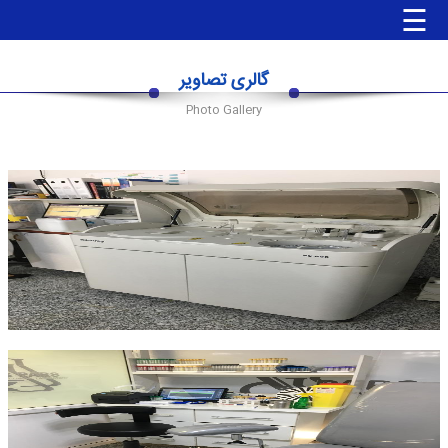
☰
گالری تصاویر
صفحه
Photo Gallery
اصلی
جوابدهی
آنلاین
جوابدهی
مراجعین
جوابدهی
آزمایشگاه
ها
جوابدهی
پزشک