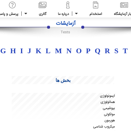
ار آزمایشگاه
استخدام
درباره ما
گالری
پرسش و پاس
آزمایشات
Tests
G
H
I
J
K
L
M
N
O
P
Q
R
S
T
بخش ها