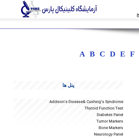
خ
A
B
C
D
E
F
پنل ها