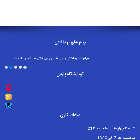
ها
راهنمای
جوابدهی
آزمایشات
پیام های بهداشتی
اخبار
آزمایشگاه
مراقبت بهداشتی راهی به سوی پوشش همگانی سلامت
تا زماني كه دستهاي خود را نشسته‌ايد از لمس كردن چشم، دهان و
استخدام
بيني با دستهاي خود جداً پرهيز نماييد.
آزمايشگاه پارس
اگر تب، سرفه یا دشواری در تنفس داشتید؛ بلافاصله به دنبال مراقبت
درباره
های پزشکی باشید
بهترین سرمایه آدمی سلامتی است آن را حفظ کنیم
ما
شستشوی دست ها با آب و صابون یا استفاده از شوینده های الکلی
ویروس هایی را که ممکن است در دست های شما خانه کرده باشند، از
منشور
بین می برد.
آزمایشگاه
ساعات کاری
تاریخچه
ما
شنبه تا چهارشنبه: ساعت 7 تا 21
پنجشنبه ها: 7 الی 18:30