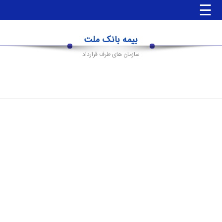
☰
بیمه بانک ملت
صفحه
سازمان های طرف قرارداد
اصلی
جوابدهی
آنلاین
جوابدهی
مراجعین
جوابدهی
آزمایشگاه
ها
جوابدهی
پزشک