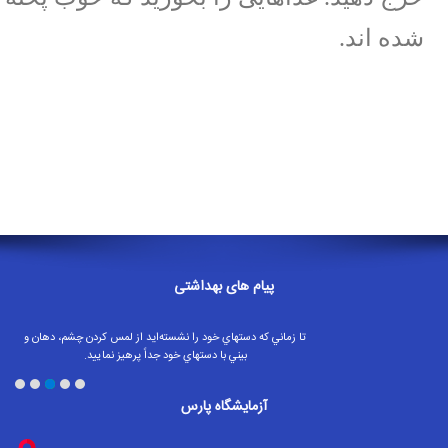
شده اند.
پیام های بهداشتی
تا زماني كه دستهاي خود را نشسته‌ايد از لمس كردن چشم، دهان و
بيني با دستهاي خود جداً پرهيز نماييد.
اگر تب، سرفه یا دشواری در تنفس داشتید؛ بلافاصله به دنبال مراقبت
های پزشکی باشید
آزمايشگاه پارس
بهترین سرمایه آدمی سلامتی است آن را حفظ کنیم
شستشوی دست ها با آب و صابون یا استفاده از شوینده های الکلی
ویروس هایی را که ممکن است در دست های شما خانه کرده باشند، از