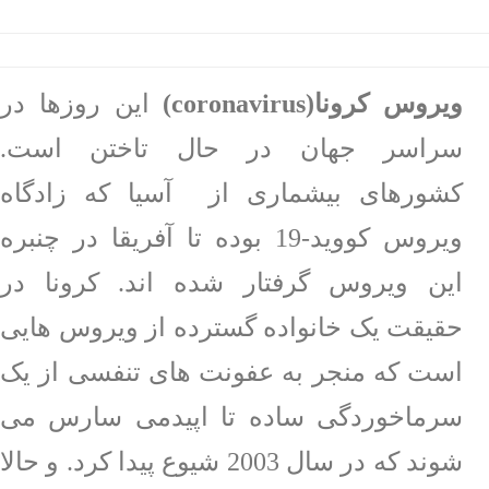
ها
راهنمای
جوابدهی
ویروس کرونا(
coronavirus
)
این روزها در
آزمایشات
سراسر جهان در حال تاختن است.
اخبار
آزمایشگاه
کشورهای بیشماری از
آسیا که زادگاه
استخدام
ویروس کووید-19 بوده تا آفریقا در چنبره
درباره
این ویروس گرفتار شده اند. کرونا در
ما
حقیقت یک خانواده گسترده از ویروس هایی
منشور
است که منجر به عفونت های تنفسی از یک
آزمایشگاه
سرماخوردگی ساده تا اپیدمی سارس می
تاریخچه
ما
شوند که در سال 2003 شیوع پیدا کرد. و حالا