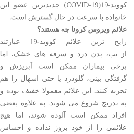
تماس
کووید-19(
COVID-19
) جدیدترین عضو این
با
ما
خانواده با سرعت در حال گسترش است.
ساعات
علائم ویروس کرونا چه هستند؟
کاری
رایج ترین علائم کووید-19 عبارتند
گالری
از
تب،
بدن درد
و
سرفه های خشک.
اما
پرسش
برخی بیماران ممکن است
آبریزش و
و
پاسخی
گرفتگی بینی،
گلودرد
یا حتی
اسهال
را هم
سوالات
تجربه کنند. این علائم معمولا خفیف بوده و
متداول
به تدریج شروع می شوند. به علاوه بعضی
تالار
افراد ممکن است آلوده شوند، اما هیچ
گفتگو
علائمی را از خود بروز نداده و احساس
نظرسنجی